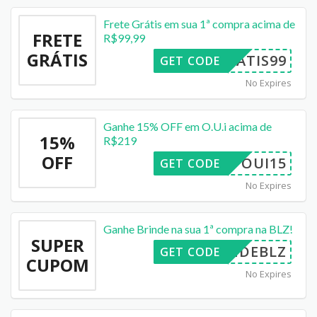
Frete Grátis em sua 1ª compra acima de
FRETE
R$99,99
GRÁTIS
GRATIS99
GET CODE
No Expires
Ganhe 15% OFF em O.U.i acima de
15%
R$219
OFF
OUI15
GET CODE
No Expires
Ganhe Brinde na sua 1ª compra na BLZ!
SUPER
RINDEBLZ
GET CODE
CUPOM
No Expires